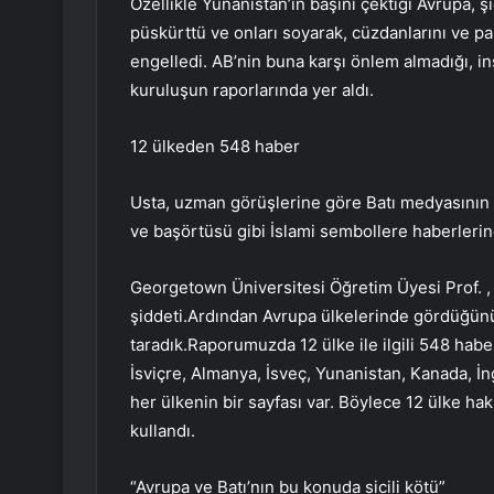
Özellikle Yunanistan’ın başını çektiği Avrupa, ş
püskürttü ve onları soyarak, cüzdanlarını ve pa
engelledi. AB’nin buna karşı önlem almadığı, in
kuruluşun raporlarında yer aldı.
12 ülkeden 548 haber
Usta, uzman görüşlerine göre Batı medyasının h
ve başörtüsü gibi İslami sembollere haberlerind
Georgetown Üniversitesi Öğretim Üyesi Prof. , 
şiddeti.Ardından Avrupa ülkelerinde gördüğünü
taradık.Raporumuzda 12 ülke ile ilgili 548 hab
İsviçre, Almanya, İsveç, Yunanistan, Kanada, İn
her ülkenin bir sayfası var. Böylece 12 ülke ha
kullandı.
“Avrupa ve Batı’nın bu konuda sicili kötü”