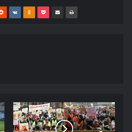
erest
Reddit
VKontakte
Odnoklassniki
Pocket
E-Posta ile paylaş
Yazdır