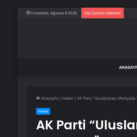
İstan
Cumartesi, Ağustos 8 2026
Son Dakika Haberleri
ANASAY
Anasayfa
/
Haber
/
AK Parti “Uluslararası Medyada Y
Haber
AK Parti “Ulusl