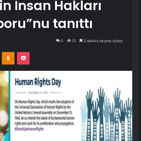
in İnsan Hakları
aporu”nu tanıttı
0
12
2 dakika okuma süresi
VKontakte
Odnoklassniki
Pocket