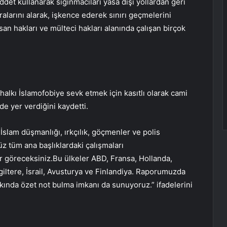
iddet kullanarak sığınmacıları yasa dışı yollardan geri
ralarını alarak, işkence ederek sınırı geçmelerini
san hakları ve mülteci hakları alanında çalışan birçok
alkı İslamofobiye sevk etmek için kasıtlı olarak cami
e yer verdiğini kaydetti.
İslam düşmanlığı, ırkçılık, göçmenler ve polis
z tüm ana başlıklardaki çalışmaları
er göreceksiniz.Bu ülkeler ABD, Fransa, Hollanda,
giltere, İsrail, Avusturya ve Finlandiya. Raporumuzda
kkında özet not bulma imkanı da sunuyoruz.” ifadelerini