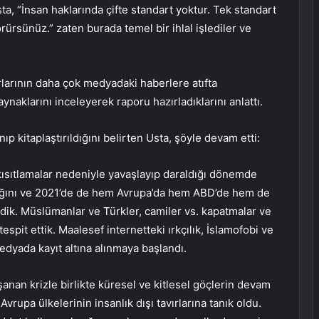
sta, “İnsan haklarında çifte standart yoktur. Tek standart
örürsünüz.” zaten burada temel bir ihlal işlediler ve
larının daha çok medyadaki haberlere atıfta
naklarını inceleyerek raporu hazırladıklarını anlattı.
ıp kitaplaştırıldığını belirten Usta, şöyle devam etti:
 kısıtlamalar nedeniyle yavaşlayıp daraldığı dönemde
rttığını ve 2021’de de hem Avrupa’da hem ABD’de hem de
dik. Müslümanlar ve Türkler, camiler vs. kapatmalar ve
espit ettik. Maalesef internetteki ırkçılık, İslamofobi ve
medyada kayıt altına alınmaya başlandı.
anan krizle birlikte küresel ve kitlesel göçlerin devam
 Avrupa ülkelerinin insanlık dışı tavırlarına tanık oldu.