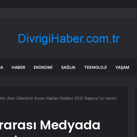
bul’da 128 yeni noktaya daha EDS geliyor
FA
HABER
EKONOMI
SAĞLIK
TEKNOLOJI
YAŞAM
er Alan Ülkelerin İnsan Hakları İhlalleri 2021 Raporu”nu tanıttı
ararası Medyada