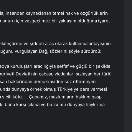
a, insandan kaynaklanan temel hak ve özgürlüklerin
 onuru için vazgeçilmez bir yaklaşım olduğuna işaret
tekileştirme ve şiddeti araç olarak kullanma anlayışının
 olduğunu vurgulayan Dağ, sözlerini şöyle sürdürdü:
ya kuruluşları aracılığıyla şeffaf ve güçlü bir şekilde
iyeti Devleti’nin çabası, vicdanları sızlayan her türlü
 İnsan haklarından demokrasiden söz ettirmeyen
nusunda dünyaya örnek olmuş Türkiye’ye ders vermesi
 sicili kötü. … Çabamız, mazlumların hakkını gasp
k, buna karşı çıkma ve bu zulmü dünyaya haykırma