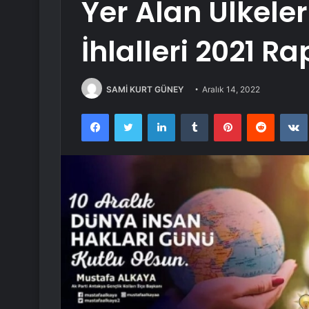
Yer Alan Ülkeler
İhlalleri 2021 R
SAMİ KURT GÜNEY
Aralık 14, 2022
Facebook
Twitter
LinkedIn
Tumblr
Pinterest
Reddit